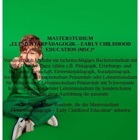
MASTER­STUDIUM
„ELEMENTARPÄDAGOGIK – EARLY CHILDHOOD
EDUCATION (MSC)“
Voraussetzung: Ich habe ein facheinschlägiges Bachelorstudium mit
180 ECTS-AP. Dazu zählen z.B. Pädagogik, Erziehungs- und
Bildungswissenschaft, Elementarpädagogik, Sozialpädagogik,
Soziale Arbeit, Lehramtsstudium Primarstufe oder Lehramtsstudium
für Volksschulen, Lehramtsstudium Primarstufe mit Schwerpunkt
Inklusive Pädagogik oder Lehramtsstudium für Sonderschulen.
Dann ist diese Ausbildung die passende.
Auflistung aller Standorte, die das Masterstudium
„Elementarpädagogik – Early Childhood Education“ anbieten.